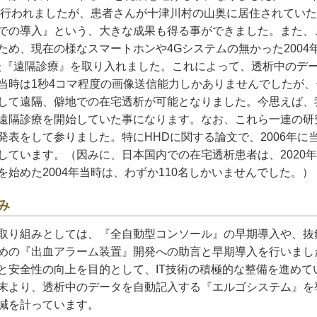
が行われましたが、患者さんが十津川村の山奥に居住されてい
での導入』という、大きな成果も得る事ができました。また、
ため、現在の様なスマートホンや4Gシステムの無かった2004
いた『遠隔診療』を取り入れました。これによって、透析中のデ
当時は1秒4コマ程度の画像送信能力しかありませんでしたが
して遠隔、僻地での在宅透析が可能となりました。今思えば、
遠隔診療を開始していた事になります。なお、これら一連の研
発表をして参りました。特にHHDに関する論文で、2006年に
しています。（因みに、日本国内での在宅透析患者は、2020年
を始めた2004年当時は、わずか110名しかいませんでした。）
み
取り組みとしては、『全自動型コンソール』の早期導入や、抜
めの『出血アラーム装置』開発への助言と早期導入を行いました
と安全性の向上を目的として、IT技術の積極的な整備を進めて
末より、透析中のデータを自動記入する『エルゴシステム』を
減を計っています。