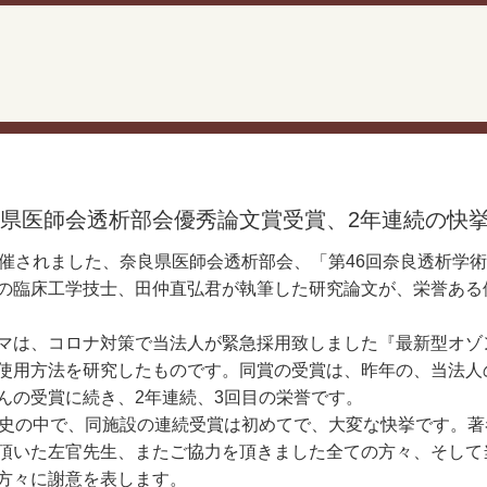
県医師会透析部会優秀論文賞受賞、2年連続の快
開催されました、奈良県医師会透析部会、「第46回奈良透析学
の臨床工学技士、田仲直弘君が執筆した研究論文が、栄誉ある
マは、コロナ対策で当法人が緊急採用致しました『最新型オゾ
使用方法を研究したものです。同賞の受賞は、昨年の、当法人
んの受賞に続き、2年連続、3回目の栄誉です。
歴史の中で、同施設の連続受賞は初めてで、大変な快挙です。
頂いた左官先生、またご協力を頂きました全ての方々、そして
方々に謝意を表します。