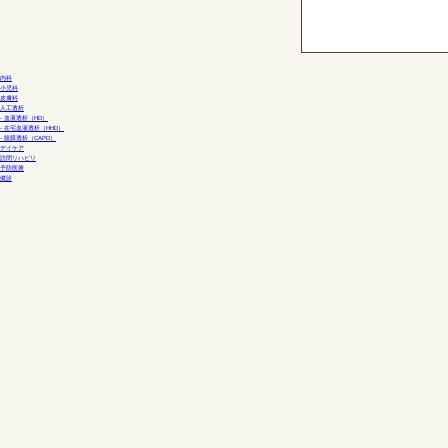
内科
小児科
皮膚科
人工透析
- 血液透析（HD）
- 在宅血液透析（HHD）
- 腹膜透析（CAPD）
デイケア
訪問リハビリ
予防医療
健診