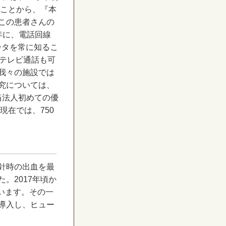
たことから、『本
この患者さんの
年に、電話回線
ータを常に知るこ
、テレビ通話も可
我々の施設では
究については、
当法人初めての優
現在では、750
針時の出血を最
。2017年頃か
います。その一
導入し、ヒュー