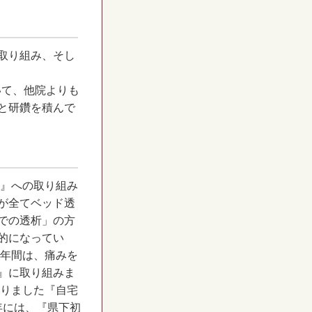
取り組み、そし
いて、他院よりも
と研鑽を積んで
果』への取り組み
が全てベッド透
での透析」の方
的になってい
数年間は、痛みを
』に取り組みま
おりました『自宅
年には、『県下初