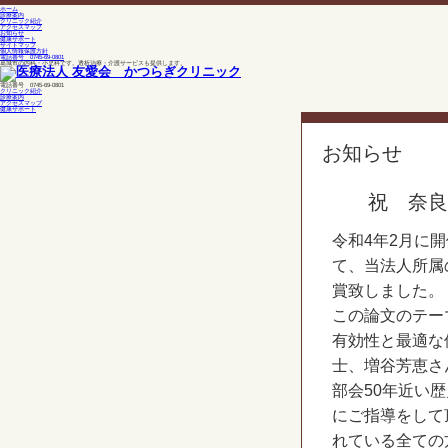
ホーム
診療案内
クリニック紹介
アクセスマップ
お知らせ
健康サポート
サイトマップ
個人情報保護方針
電話番号 0745-69-0801
葛城市の内科・小児科です。透析治療・介護サービスも提供します。
電話番号 0745-69-0801
クリニック紹介
診療案内
アクセスマップ
健康サポート
お知らせ
祝 奈良
令和4年2月に
て、当法人所属
賞致しました。
この論文のテー
有効性と最適な
士、増谷芳恵さ
部会50年近い
にご指導をして
れている全ての