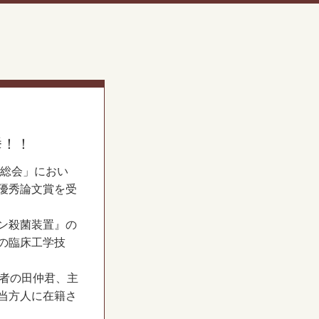
挙！！
術総会」におい
優秀論文賞を受
ン殺菌装置』の
の臨床工学技
著者の田仲君、主
当方人に在籍さ