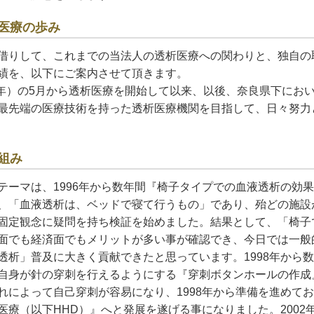
医療の歩み
借りして、これまでの当法人の透析医療への関わりと、独自の
績を、以下にご案内させて頂きます。
成5年）の5月から透析医療を開始して以来、以後、奈良県下にお
最先端の医療技術を持った透析医療機関を目指して、日々努力
組み
テーマは、1996年から数年間『椅子タイプでの血液透析の効
、「血液透析は、ベッドで寝て行うもの」であり、殆どの施設
固定観念に疑問を持ち検証を始めました。結果として、「椅子
面でも経済面でもメリットが多い事が確認でき、今日では一般
透析」普及に大きく貢献できたと思っています。1998年から
自身が針の穿刺を行えるようにする『穿刺ボタンホールの作成
れによって自己穿刺が容易になり、1998年から準備を進めて
医療（以下HHD）』へと発展を遂げる事になりました。2002